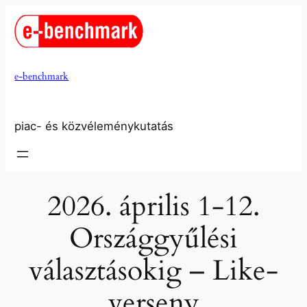
Ugrás
a
tartalomhoz
e-benchmark
piac- és közvéleménykutatás
2026. április 1-12.
Országgyűlési
választásokig – Like-
verseny