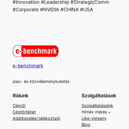
#Innovation #Leadership #StrategicComm
#Corporate #NVIDIA #CHINA #USA
e-benchmark
piac- és közvéleménykutatás
Rólunk
Szolgáltatások
Cégről
Szolgáltatásaink
Cégtörténet
Hírnév mérés
Adatkezelési tájékoztató
Like-verseny
Blog