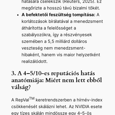
hatására cselekszik (Reuters, 2025). Ez
megőrizte a hosszú távú bizalmi tőkét.
A befektetői feszültség tompítása:
A
korlátozások bírálatával a menedzsment
áthárította a felelősséget a
szabályozókra, így a részvényesek
szemében a 5,5 milliárd dolláros
veszteség nem menedzsment-
hibaként, hanem vis maior helyzetként
realizálódott.
3. A 4–5/10-es reputációs hatás
anatómiája: Miért nem lett ebből
válság?
TM
A RepVal
keretrendszerben a hírnév-index
csökkenését skálázni lehet. Az NVIDIA esete
egy tízes skálán mindössze egy 4–5-ös