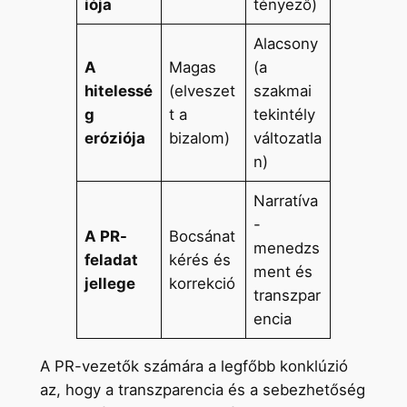
iója
tényező)
Alacsony
A
Magas
(a
hitelessé
(elveszet
szakmai
g
t a
tekintély
eróziója
bizalom)
változatla
n)
Narratíva
-
A PR-
Bocsánat
menedzs
feladat
kérés és
ment és
jellege
korrekció
transzpar
encia
A PR-vezetők számára a legfőbb konklúzió
az, hogy a transzparencia és a sebezhetőség