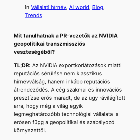
in
Vállalati hírnév
, 
AI world
, 
Blog
, 
Trends
Mit tanulhatnak a PR-vezetők az NVIDIA
geopolitikai transzmissziós
veszteségéből?
TL;DR:
Az NVIDIA exportkorlátozások miatti
reputációs sérülése nem klasszikus
hírnévválság, hanem inkább reputációs
átrendeződés. A cég szakmai és innovációs
presztízse erős maradt, de az ügy rávilágított
arra, hogy még a világ egyik
legmeghatározóbb technológiai vállalata is
erősen függ a geopolitikai és szabályozói
környezettől.