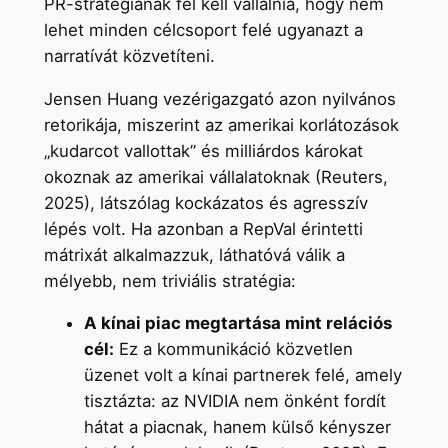
PR-stratégiának fel kell vállalnia, hogy nem
lehet minden célcsoport felé ugyanazt a
narratívát közvetíteni.
Jensen Huang vezérigazgató azon nyilvános
retorikája, miszerint az amerikai korlátozások
„kudarcot vallottak” és milliárdos károkat
okoznak az amerikai vállalatoknak (Reuters,
2025), látszólag kockázatos és agresszív
lépés volt. Ha azonban a RepVal érintetti
mátrixát alkalmazzuk, láthatóvá válik a
mélyebb, nem triviális stratégia:
A kínai piac megtartása mint relációs
cél:
Ez a kommunikáció közvetlen
üzenet volt a kínai partnerek felé, amely
tisztázta: az NVIDIA nem önként fordít
hátat a piacnak, hanem külső kényszer