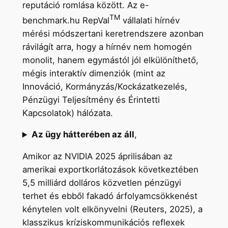
reputáció romlása között. Az e-
TM
benchmark.hu RepVal
vállalati hírnév
mérési módszertani keretrendszere azonban
rávilágít arra, hogy a hírnév nem homogén
monolit, hanem egymástól jól elkülöníthető,
mégis interaktív dimenziók (mint az
Innováció, Kormányzás/Kockázatkezelés,
Pénzügyi Teljesítmény és Érintetti
Kapcsolatok) hálózata.
Az ügy hátterében az áll
,
Amikor az NVIDIA 2025 áprilisában az
amerikai exportkorlátozások következtében
5,5 milliárd dolláros közvetlen pénzügyi
terhet és ebből fakadó árfolyamcsökkenést
kénytelen volt elkönyvelni (Reuters, 2025), a
klasszikus kríziskommunikációs reflexek