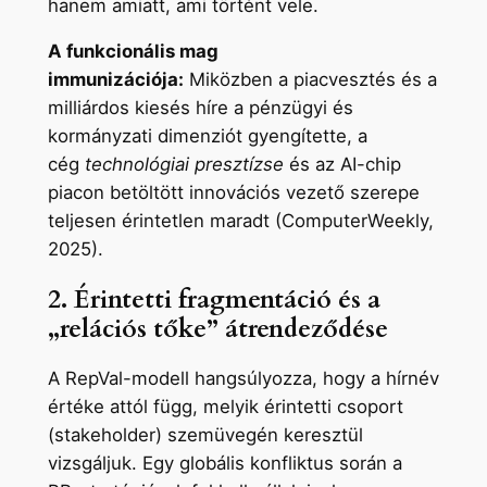
hanem amiatt, ami történt vele.
A funkcionális mag
immunizációja:
Miközben a piacvesztés és a
milliárdos kiesés híre a pénzügyi és
kormányzati dimenziót gyengítette, a
cég
technológiai presztízse
és az AI-chip
piacon betöltött innovációs vezető szerepe
teljesen érintetlen maradt (ComputerWeekly,
2025).
2. Érintetti fragmentáció és a
„relációs tőke” átrendeződése
A RepVal-modell hangsúlyozza, hogy a hírnév
értéke attól függ, melyik érintetti csoport
(stakeholder) szemüvegén keresztül
vizsgáljuk. Egy globális konfliktus során a