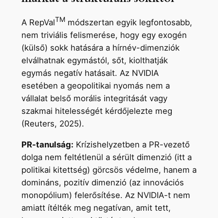
TM
A RepVal
módszertan egyik legfontosabb,
nem triviális felismerése, hogy egy exogén
(külső) sokk hatására a hírnév-dimenziók
elválhatnak egymástól, sőt, kiolthatják
egymás negatív hatásait. Az NVIDIA
esetében a geopolitikai nyomás nem a
vállalat belső morális integritását vagy
szakmai hitelességét kérdőjelezte meg
(Reuters, 2025).
PR-tanulság:
Krízishelyzetben a PR-vezető
dolga nem feltétlenül a sérült dimenzió (itt a
politikai kitettség) görcsös védelme, hanem a
domináns, pozitív dimenzió (az innovációs
monopólium) felerősítése. Az NVIDIA-t nem
amiatt ítélték meg negatívan, amit tett,