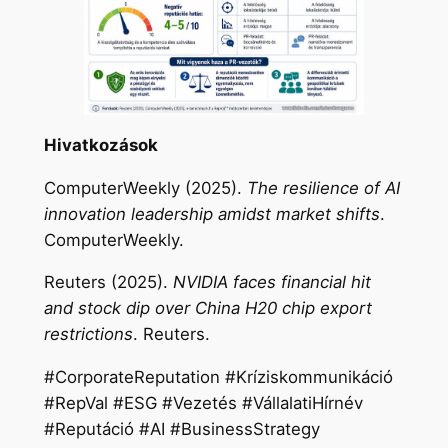
Hivatkozások
ComputerWeekly (2025).
The resilience of AI
innovation leadership amidst market shifts
.
ComputerWeekly.
Reuters (2025).
NVIDIA faces financial hit
and stock dip over China H20 chip export
restrictions
. Reuters.
#CorporateReputation #Kríziskommunikáció
#RepVal #ESG #Vezetés #VállalatiHírnév
#Reputáció #AI #BusinessStrategy