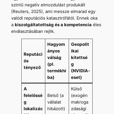
szintű negatív elmozdulást produkált
(Reuters, 2025), ami messze elmarad egy
valódi reputációs katasztrófától. Ennek oka
a
kiszolgáltatottság és a kompetencia
éles
elválasztásában rejlik.
Hagyom
Geopolit
ányos
ikai
Reputáci
válság
kitettsé
ós
(pl.
g
tényező
termékhi
(NVIDIA-
ba)
eset)
A
Külső
felelőssé
Belső (a
(exogén
g
vállalat
makroga
lokalizác
hibázott)
zdasági