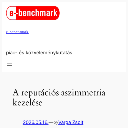
Ugrás
a
tartalomhoz
e-benchmark
piac- és közvéleménykutatás
A reputációs aszimmetria
kezelése
2026.05.16.
—
Varga Zsolt
by