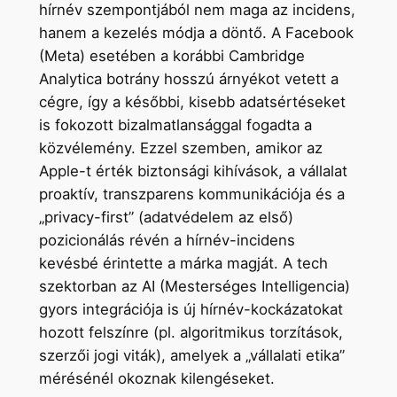
hírnév szempontjából nem maga az incidens,
hanem a kezelés módja a döntő. A Facebook
(Meta) esetében a korábbi Cambridge
Analytica botrány hosszú árnyékot vetett a
cégre, így a későbbi, kisebb adatsértéseket
is fokozott bizalmatlansággal fogadta a
közvélemény. Ezzel szemben, amikor az
Apple-t érték biztonsági kihívások, a vállalat
proaktív, transzparens kommunikációja és a
„privacy-first” (adatvédelem az első)
pozicionálás révén a hírnév-incidens
kevésbé érintette a márka magját. A tech
szektorban az AI (Mesterséges Intelligencia)
gyors integrációja is új hírnév-kockázatokat
hozott felszínre (pl. algoritmikus torzítások,
szerzői jogi viták), amelyek a „vállalati etika”
mérésénél okoznak kilengéseket.