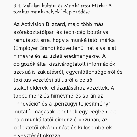
3.4. Vállalati kultúra és Munkáltatói Márka: A
toxikus munkahelyek lelepleződése
Az Activision Blizzard, majd több más
szórakoztatóipari és tech-cég botránya
rámutatott arra, hogy a munkáltatói márka
(Employer Brand) közvetlenül hat a vállalati
hírnévre és az üzleti eredményekre. A
dolgozók által kiszivárogtatott információk
szexuális zaklatásról, egyenlőtlenségekről és
toxikus vezetési stílusról a belső
stakeholderek fellázadásához vezettek. A
többdimenziós hírnévmérés során az
„innováció” és a „pénzügyi teljesítmény”
mutatói magasak lehetnek egy cégben, de
ha a munkáltatói dimenzió bezuhan, az
befektetői elvándorlást és kulcsemberek
elvesztését okozza.