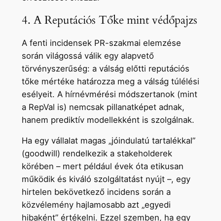
4. A Reputációs Tőke mint védőpajzs
A fenti incidensek PR-szakmai elemzése
során világossá válik egy alapvető
törvényszerűség: a válság előtti reputációs
tőke mértéke határozza meg a válság túlélési
esélyeit. A hírnévmérési módszertanok (mint
a RepVal is) nemcsak pillanatképet adnak,
hanem prediktív modellekként is szolgálnak.
Ha egy vállalat magas „jóindulatú tartalékkal”
(goodwill) rendelkezik a stakeholderek
körében – mert például évek óta etikusan
működik és kiváló szolgáltatást nyújt –, egy
hirtelen bekövetkező incidens során a
közvélemény hajlamosabb azt „egyedi
hibaként” értékelni. Ezzel szemben, ha egy