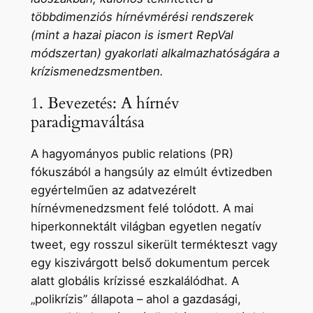
többdimenziós hírnévmérési rendszerek
(mint a hazai piacon is ismert RepVal
módszertan) gyakorlati alkalmazhatóságára a
krízismenedzsmentben.
1. Bevezetés: A hírnév
paradigmaváltása
A hagyományos public relations (PR)
fókuszából a hangsúly az elmúlt évtizedben
egyértelműen az adatvezérelt
hírnévmenedzsment felé tolódott. A mai
hiperkonnektált világban egyetlen negatív
tweet, egy rosszul sikerült termékteszt vagy
egy kiszivárgott belső dokumentum percek
alatt globális krízissé eszkalálódhat. A
„polikrízis” állapota – ahol a gazdasági,