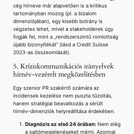
cég hírneve már alapvetően is a kritikus
tartományban mozog (pl. a bizalom
dimenziójában), egy kisebb botrány is
végzetes lehet, mivel a stakeholderek úgy
fogják fel, mint a „rendszerszintű romlottság
újabb bizonyítékát” (lásd a Credit Suisse
2023-as összeomlását).
5. Kríziskommunikációs irányelvek
hírnév-vezérelt megközelítésben
Egy szenior PR szakértő számára az
incidensek kezelése nem puszta tűzoltás,
hanem stratégiai beavatkozás a sérült
hírnév-dimenziók helyreállítása érdekében.
Diagnózis az első 24 órában:
Nem elég
a sajtómegjelenéseket mérni. Azonnal