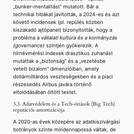
„bunker-mentalitást” mutatott. Bár a
technikai hibákat javították, a 2024-es és azt
követő incidensek (pl. repülés közben
kiszakadó ajtópanel) bizonyították, hogy a
probléma a
vállalati kultúra és a kormányzás
(governance)
szintjén gyökerezik. A
hírnévmérési indexek drasztikus zuhanást
mutattak a „biztonság” és a „vezetésbe
vetett bizalom” dimenzióiban, amely
dollármilliárdos veszteségekben és a piaci
részesedés Airbus javára történő
eltolódásában öltött testet.
3.3. Adatvédelem és a Tech-óriások (Big Tech)
reputációs amortizációja
A 2020-as évek közepére az adatkiszivárgási
botrányok szinte mindennapossá váltak, de