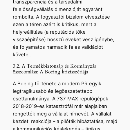
transzparencia és a társadalmi
felelősségvállalás dimenzióját egyaránt
rombolta. A fogyasztói bizalom elvesztése
ezen a téren azért is kritikus, mert a
helyreállítása (a reputációs tőke
visszaépítése) hosszú éveket vesz igénybe,
és folyamatos harmadik feles validációt
követel.
3.2. A Termékbiztonság és Kormányzás
összeomlása: A Boeing krízisszériája
A Boeing története a modern PR egyik
legtragikusabb és legösszetettebb
esettanulmánya. A 737 MAX repülőgépek
2018-2019-es katasztrófái már alapjaiban
rengették meg a vállalat hírnevét. A vállalat
kezdeti reakciója – a pilóták hibáztatása, majd
a kommunikációs késlekedés – tipikus