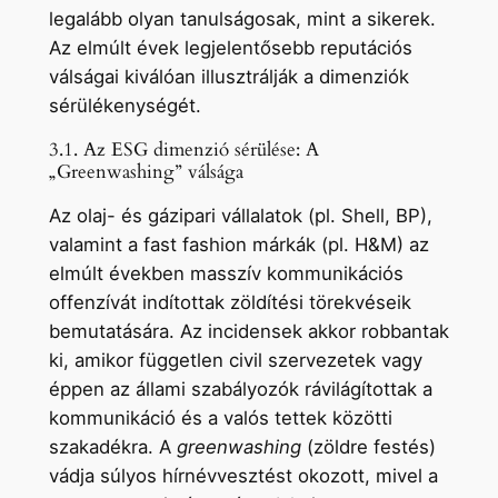
legalább olyan tanulságosak, mint a sikerek.
Az elmúlt évek legjelentősebb reputációs
válságai kiválóan illusztrálják a dimenziók
sérülékenységét.
3.1. Az ESG dimenzió sérülése: A
„Greenwashing” válsága
Az olaj- és gázipari vállalatok (pl. Shell, BP),
valamint a fast fashion márkák (pl. H&M) az
elmúlt években masszív kommunikációs
offenzívát indítottak zöldítési törekvéseik
bemutatására. Az incidensek akkor robbantak
ki, amikor független civil szervezetek vagy
éppen az állami szabályozók rávilágítottak a
kommunikáció és a valós tettek közötti
szakadékra. A
greenwashing
(zöldre festés)
vádja súlyos hírnévvesztést okozott, mivel a