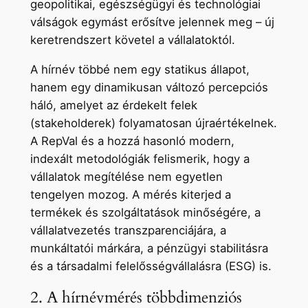
geopolitikai, egészségügyi és technológiai
válságok egymást erősítve jelennek meg – új
keretrendszert követel a vállalatoktól.
A hírnév többé nem egy statikus állapot,
hanem egy dinamikusan változó percepciós
háló, amelyet az érdekelt felek
(stakeholderek) folyamatosan újraértékelnek.
A RepVal és a hozzá hasonló modern,
indexált metodológiák felismerik, hogy a
vállalatok megítélése nem egyetlen
tengelyen mozog. A mérés kiterjed a
termékek és szolgáltatások minőségére, a
vállalatvezetés transzparenciájára, a
munkáltatói márkára, a pénzügyi stabilitásra
és a társadalmi felelősségvállalásra (ESG) is.
2. A hírnévmérés többdimenziós