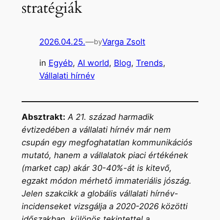
stratégiák
2026.04.25.
—
Varga Zsolt
by
in
Egyéb
, 
AI world
, 
Blog
, 
Trends
, 
Vállalati hírnév
Absztrakt:
A 21. század harmadik
évtizedében a vállalati hírnév már nem
csupán egy megfoghatatlan kommunikációs
mutató, hanem a vállalatok piaci értékének
(market cap) akár 30-40%-át is kitevő,
egzakt módon mérhető immateriális jószág.
Jelen szakcikk a globális vállalati hírnév-
incidenseket vizsgálja a 2020-2026 közötti
időszakban, különös tekintettel a