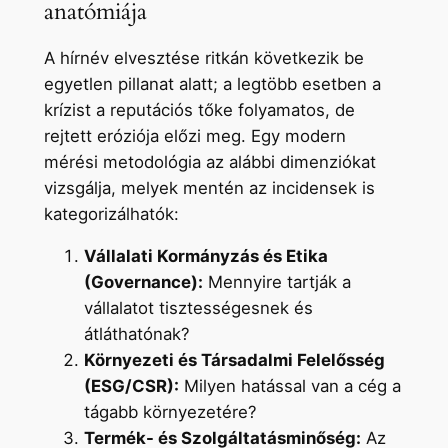
anatómiája
A hírnév elvesztése ritkán következik be
egyetlen pillanat alatt; a legtöbb esetben a
krízist a reputációs tőke folyamatos, de
rejtett eróziója előzi meg. Egy modern
mérési metodológia az alábbi dimenziókat
vizsgálja, melyek mentén az incidensek is
kategorizálhatók:
Vállalati Kormányzás és Etika
(Governance):
Mennyire tartják a
vállalatot tisztességesnek és
átláthatónak?
Környezeti és Társadalmi Felelősség
(ESG/CSR):
Milyen hatással van a cég a
tágabb környezetére?
Termék- és Szolgáltatásminőség:
Az