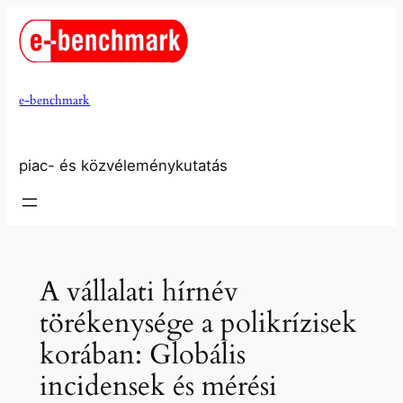
Ugrás
a
tartalomhoz
e-benchmark
piac- és közvéleménykutatás
A vállalati hírnév
törékenysége a polikrízisek
korában: Globális
incidensek és mérési