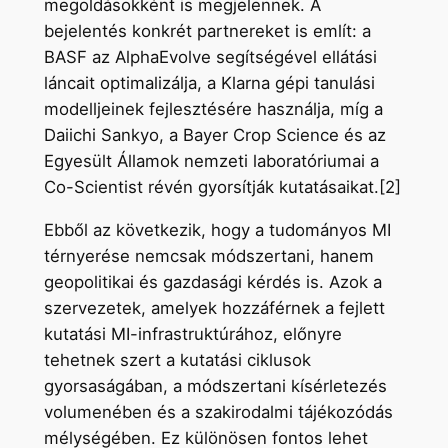
megoldásokként is megjelennek. A
bejelentés konkrét partnereket is említ: a
BASF az AlphaEvolve segítségével ellátási
láncait optimalizálja, a Klarna gépi tanulási
modelljeinek fejlesztésére használja, míg a
Daiichi Sankyo, a Bayer Crop Science és az
Egyesült Államok nemzeti laboratóriumai a
Co-Scientist révén gyorsítják kutatásaikat.[2]
Ebből az következik, hogy a tudományos MI
térnyerése nemcsak módszertani, hanem
geopolitikai és gazdasági kérdés is. Azok a
szervezetek, amelyek hozzáférnek a fejlett
kutatási MI-infrastruktúrához, előnyre
tehetnek szert a kutatási ciklusok
gyorsaságában, a módszertani kísérletezés
volumenében és a szakirodalmi tájékozódás
mélységében. Ez különösen fontos lehet