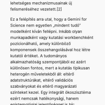
lehetséges mechanizmusainak új
felismeréséhez vezetett.[2]
Ez a felépítés arra utal, hogy a Gemini for
Science nem egyetlen „mindent tudó”
modellként kíván fellépni. Inkább olyan
munkapadként vagy kutatási workbenchként
pozicionálható, amely különböző
komponensek összehangolásával hoz létre
kutatói értéket. A tudományos
alkalmazhatóság szempontjából ez azért
különösen fontos, mert a kutatás tipikusan
heterogén műveletekből áll: eltérő
adatstruktúrákat, eltérő validációs
szabványokat és eltérő magyarázati
szinteket kezel. Egy integrált ökoszisztéma
ezért nemcsak hatékonysági, hanem
epistemológiai jelentőséggel is bír: