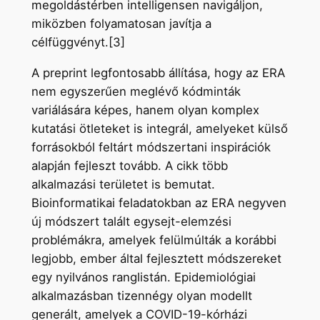
megoldástérben intelligensen navigáljon,
miközben folyamatosan javítja a
célfüggvényt.[3]
A preprint legfontosabb állítása, hogy az ERA
nem egyszerűen meglévő kódminták
variálására képes, hanem olyan komplex
kutatási ötleteket is integrál, amelyeket külső
forrásokból feltárt módszertani inspirációk
alapján fejleszt tovább. A cikk több
alkalmazási területet is bemutat.
Bioinformatikai feladatokban az ERA negyven
új módszert talált egysejt-elemzési
problémákra, amelyek felülmúlták a korábbi
legjobb, ember által fejlesztett módszereket
egy nyilvános ranglistán. Epidemiológiai
alkalmazásban tizennégy olyan modellt
generált, amelyek a COVID-19-kórházi