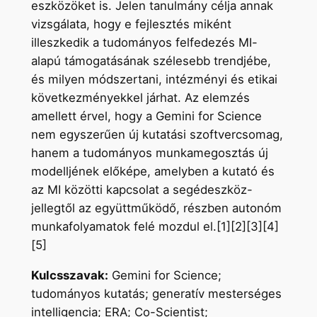
eszközöket is. Jelen tanulmány célja annak
vizsgálata, hogy e fejlesztés miként
illeszkedik a tudományos felfedezés MI-
alapú támogatásának szélesebb trendjébe,
és milyen módszertani, intézményi és etikai
következményekkel járhat. Az elemzés
amellett érvel, hogy a Gemini for Science
nem egyszerűen új kutatási szoftvercsomag,
hanem a tudományos munkamegosztás új
modelljének előképe, amelyben a kutató és
az MI közötti kapcsolat a segédeszköz-
jellegtől az együttműködő, részben autonóm
munkafolyamatok felé mozdul el.[1][2][3][4]
[5]
Kulcsszavak:
Gemini for Science;
tudományos kutatás; generatív mesterséges
intelligencia; ERA; Co-Scientist;