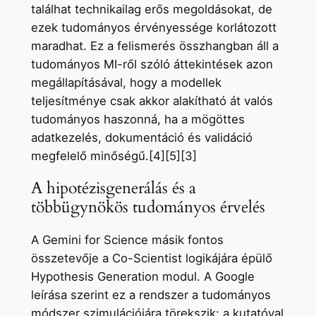
találhat technikailag erős megoldásokat, de
ezek tudományos érvényessége korlátozott
maradhat. Ez a felismerés összhangban áll a
tudományos MI-ről szóló áttekintések azon
megállapításával, hogy a modellek
teljesítménye csak akkor alakítható át valós
tudományos haszonná, ha a mögöttes
adatkezelés, dokumentáció és validáció
megfelelő minőségű.[4][5][3]
A hipotézisgenerálás és a
többügynökös tudományos érvelés
A Gemini for Science másik fontos
összetevője a Co-Scientist logikájára épülő
Hypothesis Generation modul. A Google
leírása szerint ez a rendszer a tudományos
módszer szimulációjára törekszik: a kutatóval