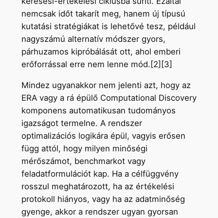
keresési-értékelési ciklusba sűríti. Ezáltal
nemcsak időt takarít meg, hanem új típusú
kutatási stratégiákat is lehetővé tesz, például
nagyszámú alternatív módszer gyors,
párhuzamos kipróbálását ott, ahol emberi
erőforrással erre nem lenne mód.[2][3]
Mindez ugyanakkor nem jelenti azt, hogy az
ERA vagy a rá épülő Computational Discovery
komponens automatikusan tudományos
igazságot termelne. A rendszer
optimalizációs logikára épül, vagyis erősen
függ attól, hogy milyen minőségi
mérőszámot, benchmarkot vagy
feladatformulációt kap. Ha a célfüggvény
rosszul meghatározott, ha az értékelési
protokoll hiányos, vagy ha az adatminőség
gyenge, akkor a rendszer ugyan gyorsan