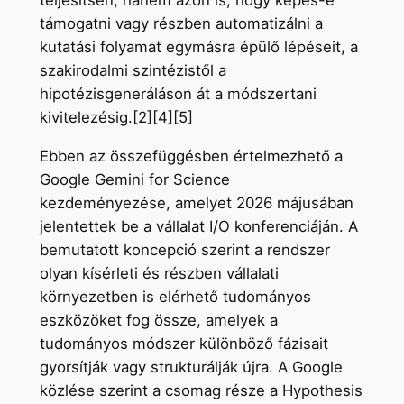
teljesítsen, hanem azon is, hogy képes-e
támogatni vagy részben automatizálni a
kutatási folyamat egymásra épülő lépéseit, a
szakirodalmi szintézistől a
hipotézisgeneráláson át a módszertani
kivitelezésig.[2][4][5]
Ebben az összefüggésben értelmezhető a
Google Gemini for Science
kezdeményezése, amelyet 2026 májusában
jelentettek be a vállalat I/O konferenciáján. A
bemutatott koncepció szerint a rendszer
olyan kísérleti és részben vállalati
környezetben is elérhető tudományos
eszközöket fog össze, amelyek a
tudományos módszer különböző fázisait
gyorsítják vagy strukturálják újra. A Google
közlése szerint a csomag része a Hypothesis