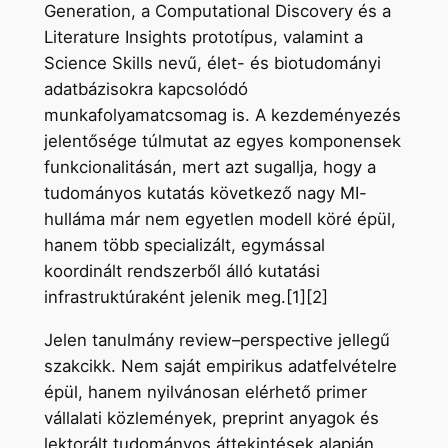
Generation, a Computational Discovery és a
Literature Insights prototípus, valamint a
Science Skills nevű, élet- és biotudományi
adatbázisokra kapcsolódó
munkafolyamatcsomag is. A kezdeményezés
jelentősége túlmutat az egyes komponensek
funkcionalitásán, mert azt sugallja, hogy a
tudományos kutatás következő nagy MI-
hulláma már nem egyetlen modell köré épül,
hanem több specializált, egymással
koordinált rendszerből álló kutatási
infrastruktúraként jelenik meg.[1][2]
Jelen tanulmány review–perspective jellegű
szakcikk. Nem saját empirikus adatfelvételre
épül, hanem nyilvánosan elérhető primer
vállalati közlemények, preprint anyagok és
lektorált tudományos áttekintések alapján