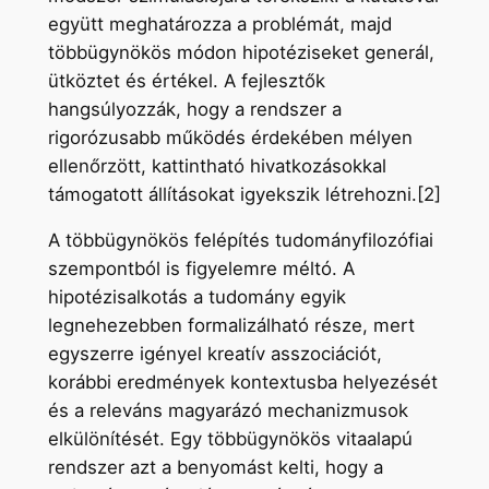
együtt meghatározza a problémát, majd
többügynökös módon hipotéziseket generál,
ütköztet és értékel. A fejlesztők
hangsúlyozzák, hogy a rendszer a
rigorózusabb működés érdekében mélyen
ellenőrzött, kattintható hivatkozásokkal
támogatott állításokat igyekszik létrehozni.[2]
A többügynökös felépítés tudományfilozófiai
szempontból is figyelemre méltó. A
hipotézisalkotás a tudomány egyik
legnehezebben formalizálható része, mert
egyszerre igényel kreatív asszociációt,
korábbi eredmények kontextusba helyezését
és a releváns magyarázó mechanizmusok
elkülönítését. Egy többügynökös vitaalapú
rendszer azt a benyomást kelti, hogy a