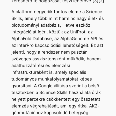
kereshető feldolgozását teszi lehetővé.[3][2]
A platform negyedik fontos eleme a Science
Skills, amely több mint harminc nagy élet- és
biotudományi adatbázis, illetve eszköz
integrációját ígéri, köztük az UniProt, az
AlphaFold Database, az AlphaGenome API és
az InterPro kapcsolódási lehetőségeit. Ez azt
jelenti, hogy a rendszer nem pusztán
szöveges asszisztensként működik, hanem
adathozzáférési és elemzési
infrastruktúraként is, amely speciális
tudományos munkafolyamatokat képes
gyorsítani. A Google állítása szerint a belső
tesztekben a Science Skills használata órák
helyett percekre csökkentett egy összetett
elemzés végrehajtását, ami egy ritka, AK2-
génmutációhoz kapcsolódó betegség