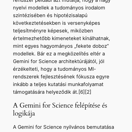
rendszer például azt mutatja, hogy a nagy
nyelvi modellek a tudományos irodalom
szintézisében és hipotézisalapú
következtetésekben is versenyképes
teljesítményre képesek, miközben
értelmezhetőbb kimeneteket kínálhatnak,
mint egyes hagyományos „fekete doboz”
modellek. Bár ez a megközelítés eltér a
Gemini for Science architektúrájától, jól
érzékelteti, hogy a tudományos MI-
rendszerek fejlesztésének fókusza egyre
inkább a teljes kutatási munkafolyamat
támogatására helyeződik át.[6][2]
A Gemini for Science felépítése és
logikája
A Gemini for Science nyilvános bemutatása