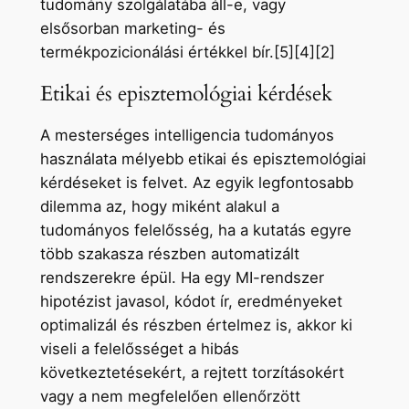
tudomány szolgálatába áll-e, vagy
elsősorban marketing- és
termékpozicionálási értékkel bír.[5][4][2]
Etikai és episztemológiai kérdések
A mesterséges intelligencia tudományos
használata mélyebb etikai és episztemológiai
kérdéseket is felvet. Az egyik legfontosabb
dilemma az, hogy miként alakul a
tudományos felelősség, ha a kutatás egyre
több szakasza részben automatizált
rendszerekre épül. Ha egy MI-rendszer
hipotézist javasol, kódot ír, eredményeket
optimalizál és részben értelmez is, akkor ki
viseli a felelősséget a hibás
következtetésekért, a rejtett torzításokért
vagy a nem megfelelően ellenőrzött