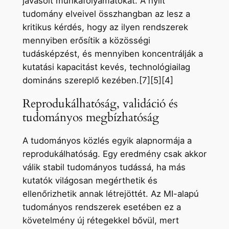
javasolt munkafolyamatokat. A nyílt
tudomány elveivel összhangban az lesz a
kritikus kérdés, hogy az ilyen rendszerek
mennyiben erősítik a közösségi
tudásképzést, és mennyiben koncentrálják a
kutatási kapacitást kevés, technológiailag
domináns szereplő kezében.[7][5][4]
Reprodukálhatóság, validáció és
tudományos megbízhatóság
A tudományos közlés egyik alapnormája a
reprodukálhatóság. Egy eredmény csak akkor
válik stabil tudományos tudássá, ha más
kutatók világosan megérthetik és
ellenőrizhetik annak létrejöttét. Az MI-alapú
tudományos rendszerek esetében ez a
követelmény új rétegekkel bővül, mert