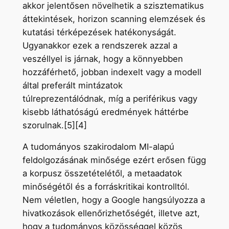
akkor jelentősen növelhetik a szisztematikus
áttekintések, horizon scanning elemzések és
kutatási térképezések hatékonyságát.
Ugyanakkor ezek a rendszerek azzal a
veszéllyel is járnak, hogy a könnyebben
hozzáférhető, jobban indexelt vagy a modell
által preferált mintázatok
túlreprezentálódnak, míg a periférikus vagy
kisebb láthatóságú eredmények háttérbe
szorulnak.[5][4]
A tudományos szakirodalom MI-alapú
feldolgozásának minősége ezért erősen függ
a korpusz összetételétől, a metaadatok
minőségétől és a forráskritikai kontrolltól.
Nem véletlen, hogy a Google hangsúlyozza a
hivatkozások ellenőrizhetőségét, illetve azt,
hogy a tudományos közösséggel közös