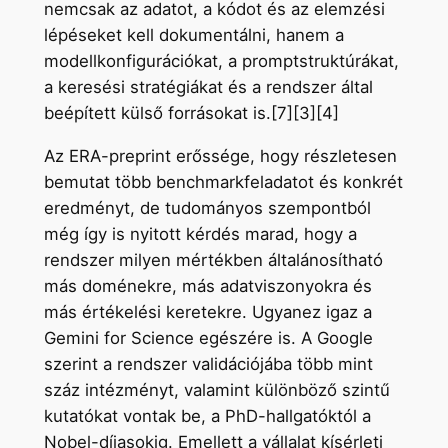
nemcsak az adatot, a kódot és az elemzési
lépéseket kell dokumentálni, hanem a
modellkonfigurációkat, a promptstruktúrákat,
a keresési stratégiákat és a rendszer által
beépített külső forrásokat is.[7][3][4]
Az ERA-preprint erőssége, hogy részletesen
bemutat több benchmarkfeladatot és konkrét
eredményt, de tudományos szempontból
még így is nyitott kérdés marad, hogy a
rendszer milyen mértékben általánosítható
más doménekre, más adatviszonyokra és
más értékelési keretekre. Ugyanez igaz a
Gemini for Science egészére is. A Google
szerint a rendszer validációjába több mint
száz intézményt, valamint különböző szintű
kutatókat vontak be, a PhD-hallgatóktól a
Nobel-díjasokig. Emellett a vállalat kísérleti