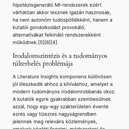
hipotézisgeneráló MI-rendszerek ezért
várhatóan akkor lesznek igazán hasznosak,
ha nem autonóm tudóspótlékként, hanem a
kutatói gondolkodást provokáló,
alternatívákat felkínáló rendszerekként
működnek.[5][6][4]
Irodalomszintézis és a tudományos
túlterhelés problémája
A Literature Insights komponens különösen
jól illeszkedik ahhoz a kihíváshoz, amelyet a
modern tudományos irodalomrobbanás okoz.
A kutatók egyre gyakrabban szembesülnek
azzal, hogy egy-egy szakterületen évente
ezres vagy tízezres nagyságrendben
jelennek meg releváns közlemények,
amelyek közötti fogalmi, módszertani és