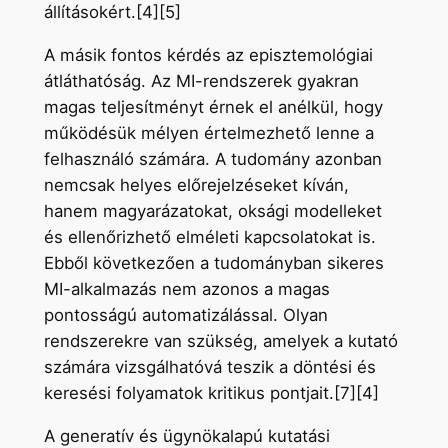
állításokért.[4][5]
A másik fontos kérdés az episztemológiai
átláthatóság. Az MI-rendszerek gyakran
magas teljesítményt érnek el anélkül, hogy
működésük mélyen értelmezhető lenne a
felhasználó számára. A tudomány azonban
nemcsak helyes előrejelzéseket kíván,
hanem magyarázatokat, oksági modelleket
és ellenőrizhető elméleti kapcsolatokat is.
Ebből következően a tudományban sikeres
MI-alkalmazás nem azonos a magas
pontosságú automatizálással. Olyan
rendszerekre van szükség, amelyek a kutató
számára vizsgálhatóvá teszik a döntési és
keresési folyamatok kritikus pontjait.[7][4]
A generatív és ügynökalapú kutatási