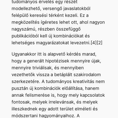
tudományos érvelés egy részét
modellezhető, versengő javaslatokból
felépülő keresési térként kezeli. Ez a
megközelítés ígéretes lehet ott, ahol nagyon
nagyszámú, részben összefüggő
publikációból kell új kombinációkat és
lehetséges magyarázatokat levezetni.[4][2]
Ugyanakkor itt is alapvető kérdés marad,
hogy a generált hipotézisek mennyire újak,
mennyire triviálisak, és mennyiben
vezethetők vissza a betáplált szakirodalom
szerkezetére. A tudományos kreativitás nem
pusztán új kombinációk előállítása, hanem
annak felismerése is, hogy mely kapcsolatok
fontosak, melyek irrelevánsak, és melyek
illeszkednek egy adott terület elméleti és
módszertani hagyományaihoz. A