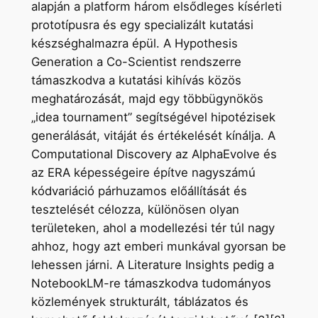
alapján a platform három elsődleges kísérleti
prototípusra és egy specializált kutatási
készséghalmazra épül. A Hypothesis
Generation a Co-Scientist rendszerre
támaszkodva a kutatási kihívás közös
meghatározását, majd egy többügynökös
„idea tournament” segítségével hipotézisek
generálását, vitáját és értékelését kínálja. A
Computational Discovery az AlphaEvolve és
az ERA képességeire építve nagyszámú
kódvariáció párhuzamos előállítását és
tesztelését célozza, különösen olyan
területeken, ahol a modellezési tér túl nagy
ahhoz, hogy azt emberi munkával gyorsan be
lehessen járni. A Literature Insights pedig a
NotebookLM-re támaszkodva tudományos
közlemények strukturált, táblázatos és