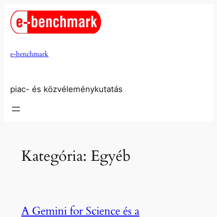
Ugrás
a
tartalomhoz
e-benchmark
piac- és közvéleménykutatás
Kategória:
Egyéb
A Gemini for Science és a