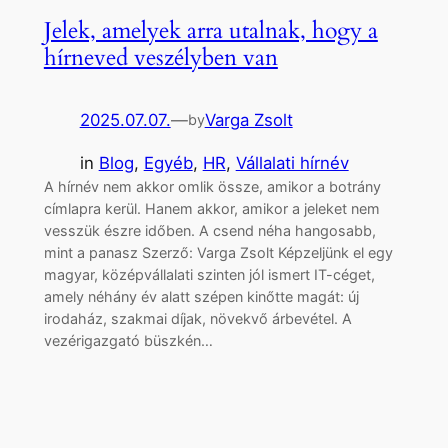
Jelek, amelyek arra utalnak, hogy a
hírneved veszélyben van
2025.07.07.
—
Varga Zsolt
by
in
Blog
, 
Egyéb
, 
HR
, 
Vállalati hírnév
A hírnév nem akkor omlik össze, amikor a botrány
címlapra kerül. Hanem akkor, amikor a jeleket nem
vesszük észre időben. A csend néha hangosabb,
mint a panasz Szerző: Varga Zsolt Képzeljünk el egy
magyar, középvállalati szinten jól ismert IT-céget,
amely néhány év alatt szépen kinőtte magát: új
irodaház, szakmai díjak, növekvő árbevétel. A
vezérigazgató büszkén…