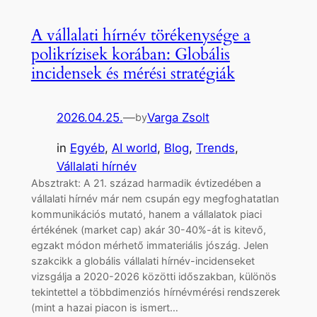
A vállalati hírnév törékenysége a
polikrízisek korában: Globális
incidensek és mérési stratégiák
2026.04.25.
—
Varga Zsolt
by
in
Egyéb
, 
AI world
, 
Blog
, 
Trends
, 
Vállalati hírnév
Absztrakt: A 21. század harmadik évtizedében a
vállalati hírnév már nem csupán egy megfoghatatlan
kommunikációs mutató, hanem a vállalatok piaci
értékének (market cap) akár 30-40%-át is kitevő,
egzakt módon mérhető immateriális jószág. Jelen
szakcikk a globális vállalati hírnév-incidenseket
vizsgálja a 2020-2026 közötti időszakban, különös
tekintettel a többdimenziós hírnévmérési rendszerek
(mint a hazai piacon is ismert…