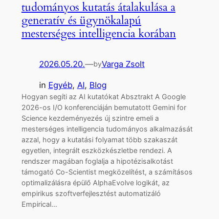
tudományos kutatás átalakulása a
generatív és ügynökalapú
mesterséges intelligencia korában
2026.05.20.
—
Varga Zsolt
by
in
Egyéb
, 
AI
, 
Blog
Hogyan segíti az AI kutatókat Absztrakt A Google
2026-os I/O konferenciáján bemutatott Gemini for
Science kezdeményezés új szintre emeli a
mesterséges intelligencia tudományos alkalmazását
azzal, hogy a kutatási folyamat több szakaszát
egyetlen, integrált eszközkészletbe rendezi. A
rendszer magában foglalja a hipotézisalkotást
támogató Co-Scientist megközelítést, a számításos
optimalizálásra épülő AlphaEvolve logikát, az
empirikus szoftverfejlesztést automatizáló
Empirical…