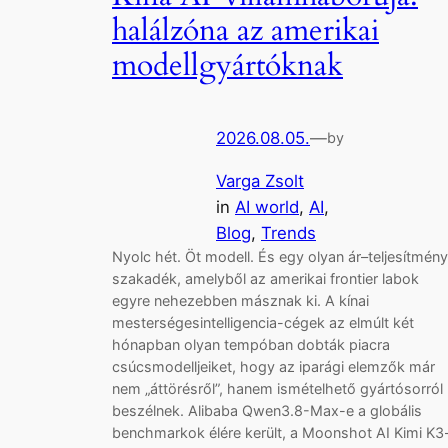
halálzóna az amerikai
modellgyártóknak
2026.08.05.
—
by
Varga Zsolt
in
AI world
, 
AI
, 
Blog
, 
Trends
Nyolc hét. Öt modell. És egy olyan ár–teljesítmény
szakadék, amelyből az amerikai frontier labok
egyre nehezebben másznak ki. A kínai
mesterségesintelligencia-cégek az elmúlt két
hónapban olyan tempóban dobták piacra
csúcsmodelljeiket, hogy az iparági elemzők már
nem „áttörésről”, hanem ismételhető gyártósorról
beszélnek. Alibaba Qwen3.8-Max-e a globális
benchmarkok élére került, a Moonshot AI Kimi K3