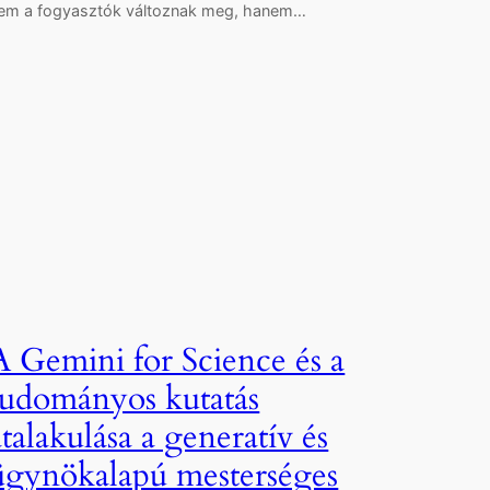
em a fogyasztók változnak meg, hanem…
A Gemini for Science és a
tudományos kutatás
átalakulása a generatív és
ügynökalapú mesterséges