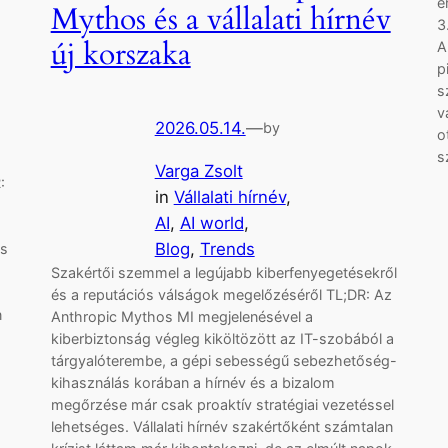
e
Mythos és a vállalati hírnév
3
új korszaka
A
p
s
v
2026.05.14.
—
by
o
s
Varga Zsolt
:
in
Vállalati hírnév
, 
AI
, 
AI world
, 
Blog
, 
Trends
és
Szakértői szemmel a legújabb kiberfenyegetésekről
és a reputációs válságok megelőzéséről TL;DR: Az
n
Anthropic Mythos MI megjelenésével a
kiberbiztonság végleg kiköltözött az IT-szobából a
tárgyalóterembe, a gépi sebességű sebezhetőség-
kihasználás korában a hírnév és a bizalom
megőrzése már csak proaktív stratégiai vezetéssel
lehetséges. Vállalati hírnév szakértőként számtalan