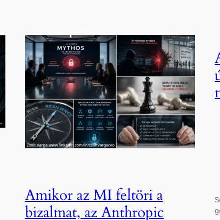
Amikor az MI feltöri a
S
bizalmat, az Anthropic
g