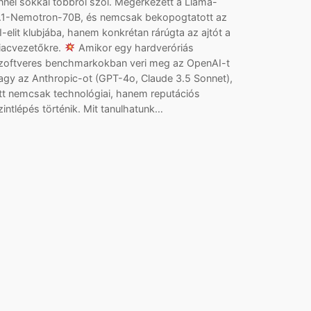
nnél sokkal többről szól. Megérkezett a Llama-
.1-Nemotron-70B, és nemcsak bekopogtatott az
I-elit klubjába, hanem konkrétan rárúgta az ajtót a
iacvezetőkre.
Amikor egy hardveróriás
zoftveres benchmarkokban veri meg az OpenAI-t
agy az Anthropic-ot (GPT-4o, Claude 3.5 Sonnet),
tt nemcsak technológiai, hanem reputációs
zintlépés történik. Mit tanulhatunk…