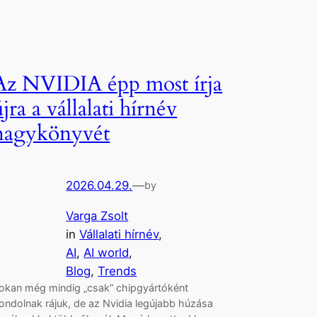
Az NVIDIA épp most írja
újra a vállalati hírnév
nagykönyvét
2026.04.29.
—
by
Varga Zsolt
in
Vállalati hírnév
, 
AI
, 
AI world
, 
Blog
, 
Trends
okan még mindig „csak” chipgyártóként
ondolnak rájuk, de az Nvidia legújabb húzása