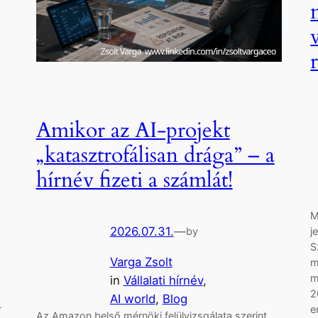
Amikor az AI-projekt
„katasztrofálisan drága” – a
hírnév fizeti a számlát!
M
2026.07.31.
—
j
by
S
Varga Zsolt
m
m
in
Vállalati hírnév
, 
2
AI world
, 
Blog
-
e
Az Amazon belső mérnöki felülvizsgálata szerint