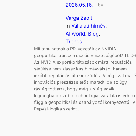
2026.05.16.
—
by
Varga Zsolt
in
Vállalati hírnév
, 
AI world
, 
Blog
, 
Trends
Mit tanulhatnak a PR-vezetők az NVIDIA
geopolitikai transzmissziós veszteségéből? TL;DR
Az NVIDIA exportkorlátozások miatti reputációs
sérülése nem klasszikus hírnévválság, hanem
inkább reputációs átrendeződés. A cég szakmai 
innovációs presztízse erős maradt, de az ügy
rávilágított arra, hogy még a világ egyik
legmeghatározóbb technológiai vállalata is erőse
függ a geopolitikai és szabályozói környezettől. A
RepVal-logika szerint…