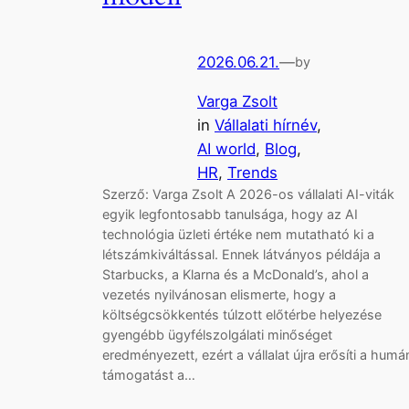
2026.06.21.
—
by
Varga Zsolt
in
Vállalati hírnév
, 
AI world
, 
Blog
, 
HR
, 
Trends
Szerző: Varga Zsolt A 2026-os vállalati AI-viták
egyik legfontosabb tanulsága, hogy az AI
technológia üzleti értéke nem mutatható ki a
létszámkiváltással. Ennek látványos példája a
Starbucks, a Klarna és a McDonald’s, ahol a
vezetés nyilvánosan elismerte, hogy a
költségcsökkentés túlzott előtérbe helyezése
gyengébb ügyfélszolgálati minőséget
eredményezett, ezért a vállalat újra erősíti a humá
támogatást a…