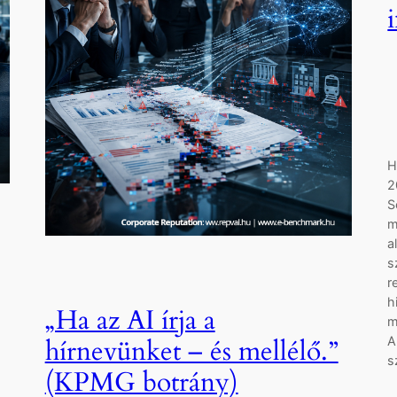
H
2
S
m
a
s
r
h
„Ha az AI írja a
m
A
hírnevünket – és mellélő.”
s
(KPMG botrány)