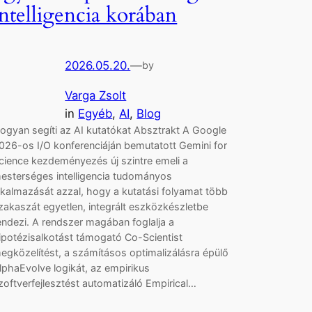
intelligencia korában
2026.05.20.
—
by
Varga Zsolt
in
Egyéb
, 
AI
, 
Blog
ogyan segíti az AI kutatókat Absztrakt A Google
026-os I/O konferenciáján bemutatott Gemini for
cience kezdeményezés új szintre emeli a
esterséges intelligencia tudományos
lkalmazását azzal, hogy a kutatási folyamat több
zakaszát egyetlen, integrált eszközkészletbe
endezi. A rendszer magában foglalja a
ipotézisalkotást támogató Co-Scientist
egközelítést, a számításos optimalizálásra épülő
lphaEvolve logikát, az empirikus
zoftverfejlesztést automatizáló Empirical…