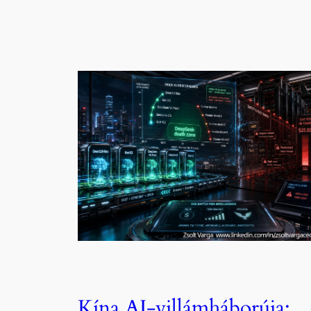
Kína AI-villámháborúja: