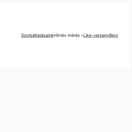
Szolgáltatásaink
Hírnév mérés
Like-verseny
Blog