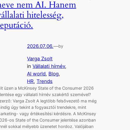
neve nem AI. Hanem
vállalati hitelesség,
reputáció.
2026.07.06.
—
by
Varga Zsolt
in
Vállalati hírnév
, 
AI world
, 
Blog
, 
HR
, 
Trends
it üzen a McKinsey State of the Consumer 2026
elentése egy vállalati hírnév szakértő szemével?
zerző: Varga Zsolt A legtöbb felsővezető ma még
indig úgy tekint a fogyasztói trendekre, mint
arketing- vagy értékesítési kérdésre. A McKinsey
026-os State of the Consumer jelentése azonban
nnél sokkal mélyebb üzenetet hordoz. Valójában