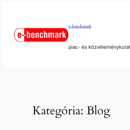
Ugrás
a
tartalomhoz
e-benchmark
piac- és közvéleménykuta
Kategória:
Blog