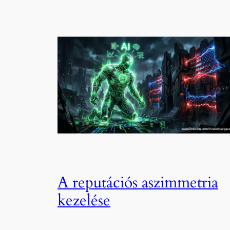
A reputációs aszimmetria
kezelése