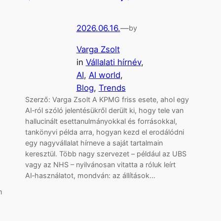
2026.06.16.
—
by
Varga Zsolt
in
Vállalati hírnév
, 
AI
, 
AI world
, 
Blog
, 
Trends
Szerző: Varga Zsolt A KPMG friss esete, ahol egy
AI‑ról szóló jelentésükről derült ki, hogy tele van
hallucinált esettanulmányokkal és forrásokkal,
tankönyvi példa arra, hogyan kezd el erodálódni
egy nagyvállalat hírneve a saját tartalmain
keresztül. Több nagy szervezet – például az UBS
vagy az NHS – nyilvánosan vitatta a róluk leírt
AI‑használatot, mondván: az állítások…
n