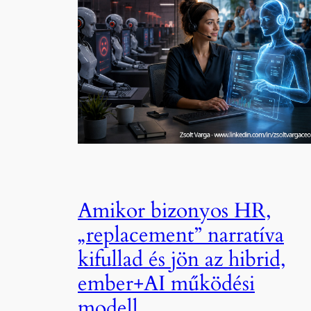
Amikor bizonyos HR,
„replacement” narratíva
kifullad és jön az hibrid,
ember+AI működési
modell