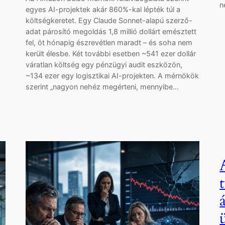
n
egyes AI-projektek akár 860%-kal lépték túl a
költségkeretet. Egy Claude Sonnet-alapú szerző-
adat párosító megoldás 1,8 millió dollárt emésztett
fel, öt hónapig észrevétlen maradt – és soha nem
került élesbe. Két további esetben ~541 ezer dollár
váratlan költség egy pénzügyi audit eszközön,
~134 ezer egy logisztikai AI-projekten. A mérnökök
szerint „nagyon nehéz megérteni, mennyibe…