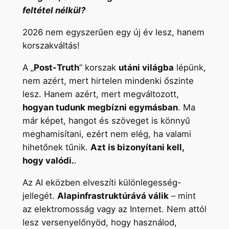
feltétel nélkül?
2026 nem egyszerűen egy új év lesz, hanem
korszakváltás!
A „
Post-Truth
” korszak
utáni világba
lépünk,
nem azért, mert hirtelen mindenki őszinte
lesz. Hanem azért, mert megváltozott,
hogyan tudunk megbízni egymásban
. Ma
már képet, hangot és szöveget is könnyű
meghamisítani, ezért nem elég, ha valami
hihetőnek tűnik.
Azt is bizonyítani kell,
hogy valódi.
.
Az AI eközben elveszíti különlegesség-
jellegét.
Alapinfrastruktúrává válik
– mint
az elektromosság vagy az Internet. Nem attól
lesz versenyelőnyöd, hogy használod,