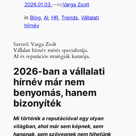
2026.01.03.
—
Varga Zsolt
by
in
Blog
, 
AI
, 
HR
, 
Trends
, 
Vállalati
hírnév
Szerző: Varga Zsolt
Vállalati hírnév mérés specialistája.
AI és reputációs stratégiák kutatója.
2026-ban a vállalati
hírnév már nem
benyomás, hanem
bizonyíték
Mi történik a reputációval egy olyan
világban, ahol már sem képnek, sem
hangnak, sem szövegnek nem hihetünk