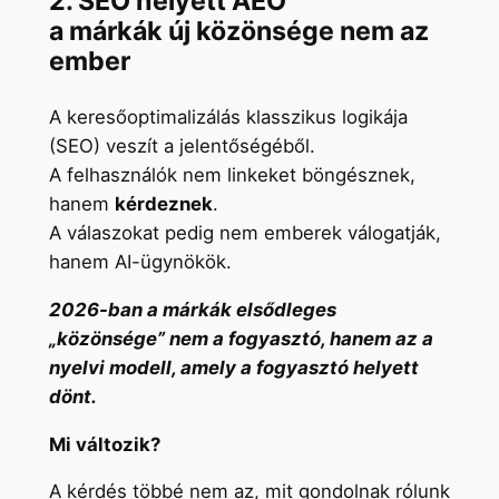
2. SEO helyett AEO
a márkák új közönsége nem az
ember
A keresőoptimalizálás klasszikus logikája
(SEO) veszít a jelentőségéből.
A felhasználók nem linkeket böngésznek,
hanem
kérdeznek
.
A válaszokat pedig nem emberek válogatják,
hanem AI-ügynökök.
2026-ban a márkák elsődleges
„közönsége” nem a fogyasztó, hanem az a
nyelvi modell, amely a fogyasztó helyett
dönt.
Mi változik?
A kérdés többé nem az, mit gondolnak rólunk