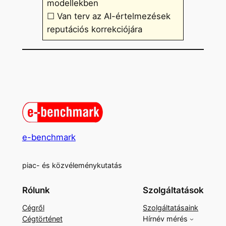
modellekben
☐ Van terv az AI-értelmezések
reputációs korrekciójára
e-benchmark
piac- és közvéleménykutatás
Rólunk
Szolgáltatások
Cégről
Szolgáltatásaink
Cégtörténet
Hírnév mérés