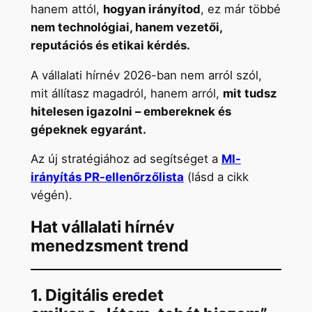
hanem attól,
hogyan irányítod
, ez már többé
nem technológiai, hanem vezetői,
reputációs és etikai kérdés.
A vállalati hírnév 2026-ban nem arról szól,
mit állítasz magadról, hanem arról,
mit tudsz
hitelesen igazolni – embereknek és
gépeknek egyaránt.
Az új stratégiához ad segítséget a
MI-
irányítás PR-ellenőrzőlista
(lásd a cikk
végén).
Hat vállalati hírnév
menedzsment trend
1. Digitális eredet