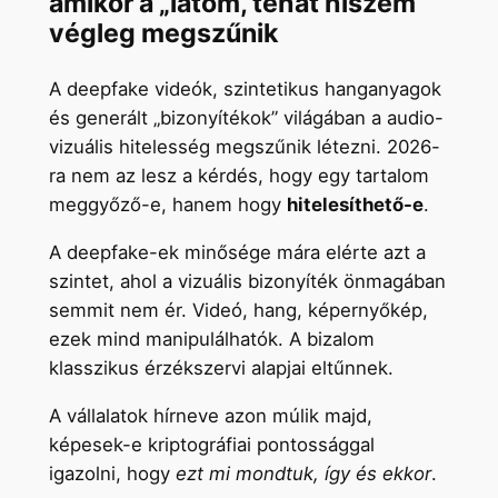
amikor a „látom, tehát hiszem”
végleg megszűnik
A deepfake videók, szintetikus hanganyagok
és generált „bizonyítékok” világában a audio-
vizuális hitelesség megszűnik létezni. 2026-
ra nem az lesz a kérdés, hogy egy tartalom
meggyőző-e, hanem hogy
hitelesíthető-e
.
A deepfake-ek minősége mára elérte azt a
szintet, ahol a vizuális bizonyíték önmagában
semmit nem ér. Videó, hang, képernyőkép,
ezek mind manipulálhatók. A bizalom
klasszikus érzékszervi alapjai eltűnnek.
A vállalatok hírneve azon múlik majd,
képesek-e kriptográfiai pontossággal
igazolni, hogy
ezt mi mondtuk, így és ekkor
.