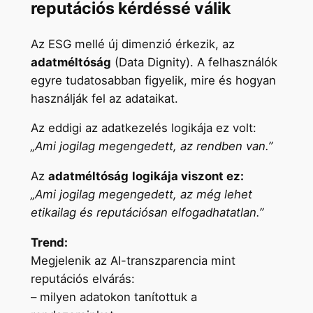
reputációs kérdéssé válik
Az ESG mellé új dimenzió érkezik, az
adatméltóság
(Data Dignity). A felhasználók
egyre tudatosabban figyelik, mire és hogyan
használják fel az adataikat.
Az eddigi az adatkezelés logikája ez volt:
„Ami jogilag megengedett, az rendben van.”
Az
adatméltóság
logikája viszont ez:
„Ami jogilag megengedett, az még lehet
etikailag és reputációsan elfogadhatatlan.”
Trend:
Megjelenik az AI-transzparencia mint
reputációs elvárás:
– milyen adatokon tanítottuk a