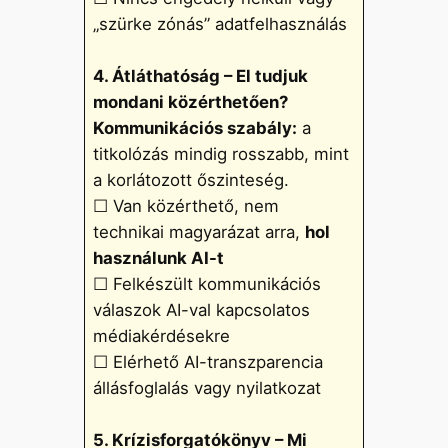
„szürke zónás” adatfelhasználás
4. Átláthatóság – El tudjuk
mondani közérthetően?
Kommunikációs szabály:
a
titkolózás mindig rosszabb, mint
a korlátozott őszinteség.
☐ Van közérthető, nem
technikai magyarázat arra,
hol
használunk AI-t
☐ Felkészült kommunikációs
válaszok AI-val kapcsolatos
médiakérdésekre
☐ Elérhető AI-transzparencia
állásfoglalás vagy nyilatkozat
5. Krízisforgatókönyv – Mi