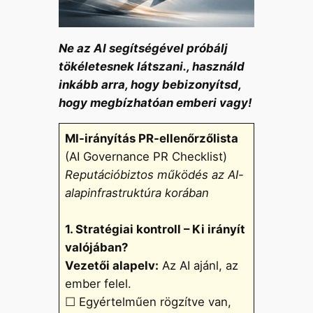
Ne az AI segítségével próbálj
tökéletesnek látszani., használd
inkább arra, hogy bebizonyítsd,
hogy megbízhatóan emberi vagy!
MI-irányítás PR-ellenőrzőlista
(AI Governance PR Checklist)
Reputációbiztos működés az AI-
alapinfrastruktúra korában
1. Stratégiai kontroll – Ki irányít
valójában?
Vezetői alapelv:
Az AI ajánl, az
ember felel.
☐ Egyértelműen rögzítve van,