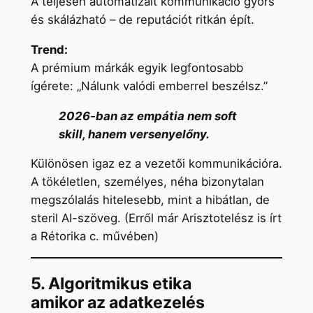
A teljesen automatizált kommunikáció gyors
és skálázható – de reputációt ritkán épít.
Trend:
A prémium márkák egyik legfontosabb
ígérete: „Nálunk valódi emberrel beszélsz.”
2026-ban az empátia nem soft
skill, hanem versenyelőny.
Különösen igaz ez a vezetői kommunikációra.
A tökéletlen, személyes, néha bizonytalan
megszólalás hitelesebb, mint a hibátlan, de
steril AI-szöveg. (Erről már Arisztotelész is írt
a Rétorika c. művében)
5. Algoritmikus etika
amikor az adatkezelés