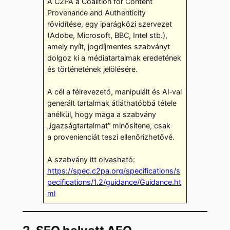
A C2PA a Coalition for Content
Provenance and Authenticity
rövidítése, egy iparágközi szervezet
(Adobe, Microsoft, BBC, Intel stb.),
amely nyílt, jogdíjmentes szabványt
dolgoz ki a médiatartalmak eredetének
és történetének jelölésére.
A cél a félrevezető, manipulált és AI‑val
generált tartalmak átláthatóbbá tétele
anélkül, hogy maga a szabvány
„igazságtartalmat” minősítene, csak
a provenienciát teszi ellenőrizhetővé.
A szabvány itt olvasható:
https://spec.c2pa.org/specifications/s
pecifications/1.2/guidance/Guidance.ht
ml