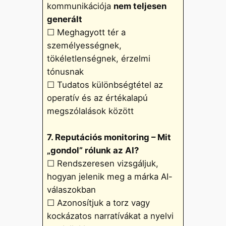
kommunikációja
nem teljesen
generált
☐ Meghagyott tér a
személyességnek,
tökéletlenségnek, érzelmi
tónusnak
☐ Tudatos különbségtétel az
operatív és az értékalapú
megszólalások között
7. Reputációs monitoring – Mit
„gondol” rólunk az AI?
☐ Rendszeresen vizsgáljuk,
hogyan jelenik meg a márka AI-
válaszokban
☐ Azonosítjuk a torz vagy
kockázatos narratívákat a nyelvi