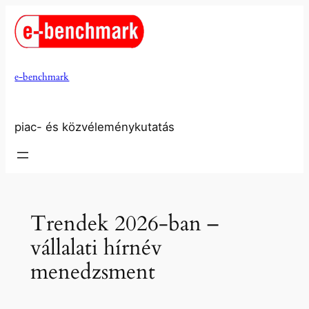
Ugrás
a
tartalomhoz
e-benchmark
piac- és közvéleménykutatás
Trendek 2026-ban –
vállalati hírnév
menedzsment