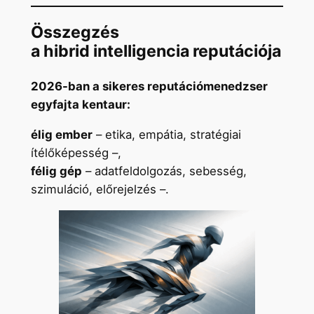
Összegzés
a hibrid intelligencia reputációja
2026-ban a sikeres reputációmenedzser
egyfajta
kentaur
:
élig ember
– etika, empátia, stratégiai
ítélőképesség –,
félig gép
– adatfeldolgozás, sebesség,
szimuláció, előrejelzés –.