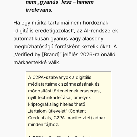
nem „gyanús” lesz – hanem
irreleváns.
Ha egy márka tartalmai nem hordoznak
„digitális eredetigazolást”, az AI-rendszerek
automatikusan gyanús vagy alacsony
megbízhatóságú forrásként kezelik őket. A
„Verified by [Brand]” jelölés 2026-ra önálló
márkaértékké válik.
A C2PA-szabványok a digitális
médiatartalmak származásának és
módosítási történetének egységes,
nyílt technikai leírásai, amelyek
kriptográfiailag hitelesíthető
„tartalom‑útlevelet” (Content
Credentials, C2PA‑manifesztet) adnak
minden fájlhoz.