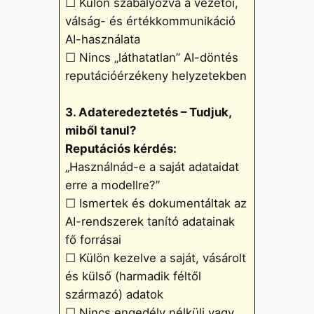
☐ Külön szabályozva a vezetői,
válság- és értékkommunikáció
AI-használata
☐ Nincs „láthatatlan” AI-döntés
reputációérzékeny helyzetekben
3. Adateredeztetés – Tudjuk,
miből tanul?
Reputációs kérdés:
„Használnád-e a saját adataidat
erre a modellre?”
☐ Ismertek és dokumentáltak az
AI-rendszerek tanító adatainak
fő forrásai
☐ Külön kezelve a saját, vásárolt
és külső (harmadik féltől
származó) adatok
☐ Nincs engedély nélküli vagy