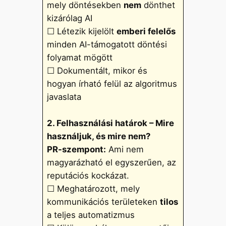
mely döntésekben
nem
dönthet
kizárólag AI
☐ Létezik kijelölt
emberi felelős
minden AI-támogatott döntési
folyamat mögött
☐ Dokumentált, mikor és
hogyan írható felül az algoritmus
javaslata
2. Felhasználási határok – Mire
használjuk, és mire nem?
PR-szempont:
Ami nem
magyarázható el egyszerűen, az
reputációs kockázat.
☐ Meghatározott, mely
kommunikációs területeken
tilos
a teljes automatizmus