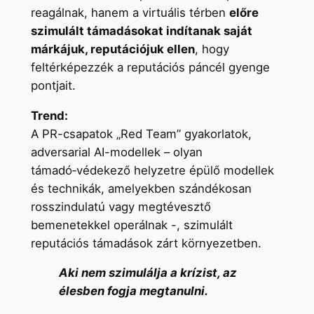
reagálnak, hanem a virtuális térben
előre
szimulált támadásokat indítanak saját
márkájuk, reputációjuk ellen
, hogy
feltérképezzék a reputációs páncél gyenge
pontjait.
Trend:
A PR-csapatok „Red Team” gyakorlatok,
adversarial AI-modellek – olyan
támadó‑védekező helyzetre épülő modellek
és technikák, amelyekben szándékosan
rosszindulatú vagy megtévesztő
bemenetekkel operálnak -, szimulált
reputációs támadások zárt környezetben.
Aki nem szimulálja a krízist, az
élesben fogja megtanulni.