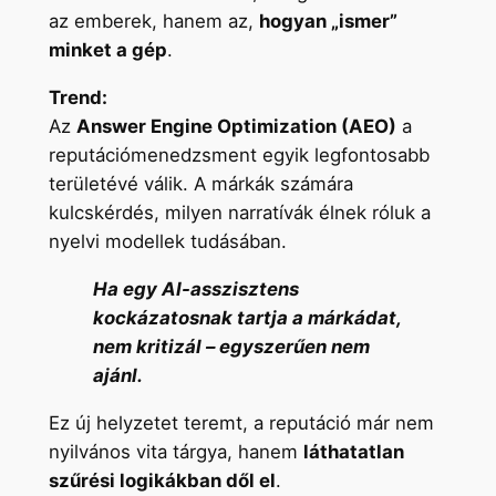
az emberek, hanem az,
hogyan „ismer”
minket a gép
.
Trend:
Az
Answer Engine Optimization (AEO)
a
reputációmenedzsment egyik legfontosabb
területévé válik. A márkák számára
kulcskérdés, milyen narratívák élnek róluk a
nyelvi modellek tudásában.
Ha egy AI-asszisztens
kockázatosnak tartja a márkádat,
nem kritizál – egyszerűen nem
ajánl.
Ez új helyzetet teremt, a reputáció már nem
nyilvános vita tárgya, hanem
láthatatlan
szűrési logikákban dől el
.