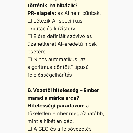
történik, ha hibázik?
PR-alapelv:
az AI nem bűnbak.
☐ Létezik AI-specifikus
reputációs krízisterv
☐ Előre definiált szóvivő és
üzenetkeret AI-eredetű hibák
esetére
☐ Nincs automatikus „az
algoritmus döntött” típusú
felelősségelhárítás
6. Vezetői hitelesség – Ember
marad a márka arca?
Hitelességi paradoxon:
a
tökéletlen ember megbízhatóbb,
mint a hibátlan gép.
☐ A CEO és a felsővezetés