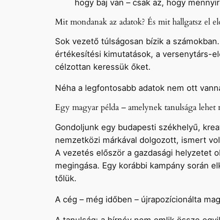
hogy baj van – csak az, hogy mennyir
Mit mondanak az adatok? És mit hallgatsz el el
Sok vezető túlságosan bízik a számokban. 
értékesítési kimutatások, a versenytárs-e
célzottan keressük őket.
Néha a legfontosabb adatok nem ott vanna
Egy magyar példa – amelynek tanulsága lehet
Gondoljunk egy budapesti székhelyű, krea
nemzetközi márkával dolgozott, ismert vol
A vezetés először a gazdasági helyzetet o
megingása. Egy korábbi kampány során elkö
tőlük.
A cég – még időben – újrapozícionálta mag