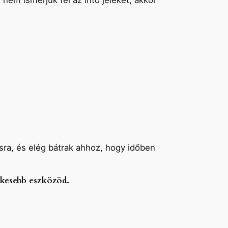
nem ismerjük fel az intő jeleket, akkor
ásra, és elég bátrak ahhoz, hogy időben
ékesebb eszközöd.