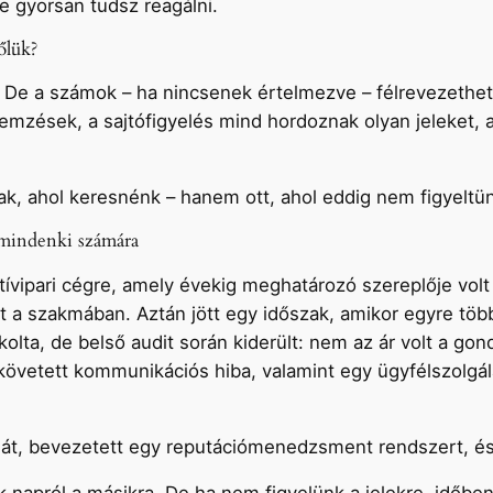
e gyorsan tudsz reagálni.
őlük?
De a számok – ha nincsenek értelmezve – félrevezethetne
lemzések, a sajtófigyelés mind hordoznak olyan jeleket, 
k, ahol keresnénk – hanem ott, ahol eddig nem figyeltü
 mindenki számára
tívipari cégre, amely évekig meghatározó szereplője vo
t a szakmában. Aztán jött egy időszak, amikor egyre tö
kolta, de belső audit során kiderült: nem az ár volt a 
vetett kommunikációs hiba, valamint egy ügyfélszolgálati
át, bevezetett egy reputációmenedzsment rendszert, és 