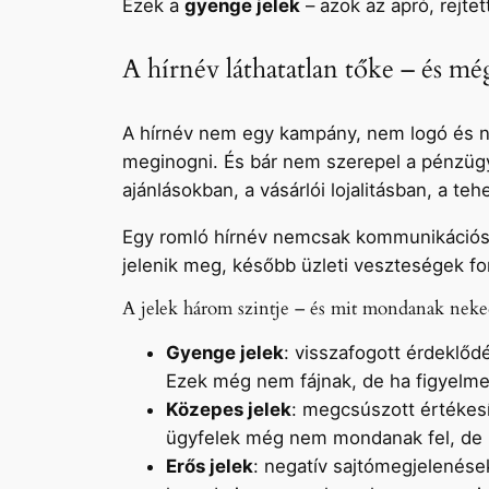
Ezek a
gyenge jelek
– azok az apró, rejte
A hírnév láthatatlan tőke – és m
A hírnév nem egy kampány, nem logó és nem
meginogni. És bár nem szerepel a pénzügy
ajánlásokban, a vásárlói lojalitásban, a t
Egy romló hírnév nemcsak kommunikáció
jelenik meg, később üzleti veszteségek fo
A jelek három szintje – és mit mondanak nek
Gyenge jelek
: visszafogott érdeklőd
Ezek még nem fájnak, de ha figyelm
Közepes jelek
: megcsúszott értékesí
ügyfelek még nem mondanak fel, de 
Erős jelek
: negatív sajtómegjelenések