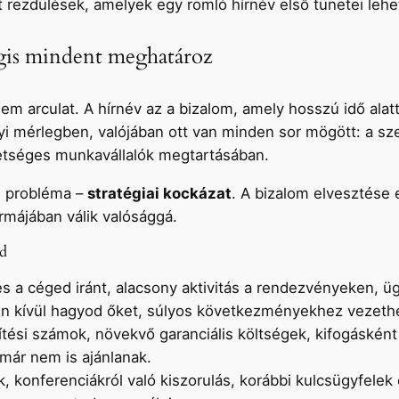
tt rezdülések, amelyek egy romló hírnév első tünetei lehe
égis mindent meghatároz
 arculat. A hírnév az a bizalom, amely hosszú idő alatt 
i mérlegben, valójában ott van minden sor mögött: a sze
ehetséges munkavállalók megtartásában.
s probléma –
stratégiai kockázat
. A bizalom elvesztése 
rmájában válik valósággá.
ed
és a céged iránt, alacsony aktivitás a rendezvényeken, 
en kívül hagyod őket, súlyos következményekhez vezeth
tési számok, növekvő garanciális költségek, kifogásként
már nem is ajánlanak.
, konferenciákról való kiszorulás, korábbi kulcsügyfelek