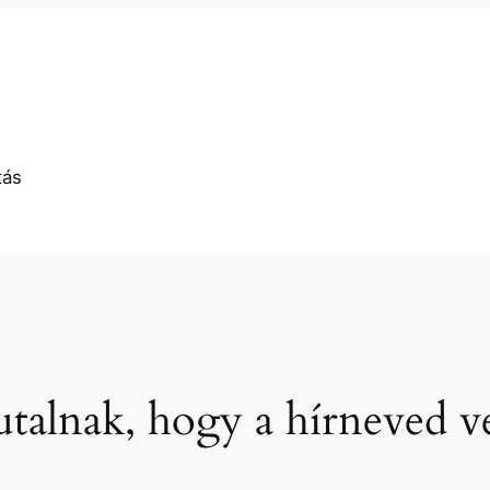
tás
 utalnak, hogy a hírneved 