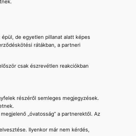
tnek.
épül, de egyetlen pillanat alatt képes
rződéskötési rátákban, a partneri
először csak észrevétlen reakciókban
ügyfelek részéről semleges megjegyzések.
etnek.
 megjelenő „óvatosság” a partnerektől. Az
 elvesztése. Ilyenkor már nem kérdés,