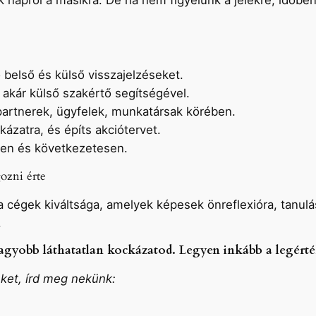
 napról a másikra. De ha nem figyelünk a jelekre, időben 
 belső és külső visszajelzéseket.
, akár külső szakértő segítségével.
 partnerek, ügyfelek, munkatársak körében.
ázatra, és építs akciótervet.
sen és következetesen.
ozni érte
 a cégek kiváltsága, amelyek képesek önreflexióra, tanul
.
agyobb láthatatlan kockázatod. Legyen inkább a legért
eket, írd meg nekünk: