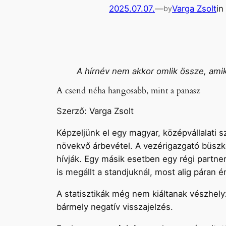
2025.07.07.
—
Varga Zsolt
in
by
A hírnév nem akkor omlik össze, amik
A csend néha hangosabb, mint a panasz
Szerző: Varga Zsolt
Képzeljünk el egy magyar, középvállalati s
növekvő árbevétel. A vezérigazgató büszké
hívják. Egy másik esetben egy régi partner
is megállt a standjuknál, most alig páran 
A statisztikák még nem kiáltanak vészhel
bármely negatív visszajelzés.