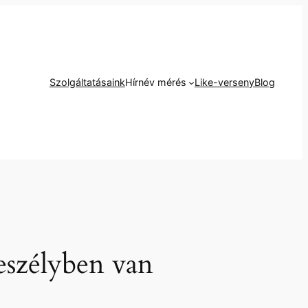
Szolgáltatásaink
Hírnév mérés
Like-verseny
Blog
veszélyben van