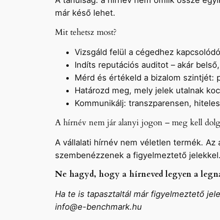
A tanulság: a hírnév nem omlik össze egyik
már késő lehet.
Mit tehetsz most?
Vizsgáld felül a cégedhez kapcsolódó
Indíts reputációs auditot – akár belső
Mérd és értékeld a bizalom szintjét:
Határozd meg, mely jelek utalnak kock
Kommunikálj: transzparensen, hitele
A hírnév nem jár alanyi jogon – meg kell dolg
A vállalati hírnév nem véletlen termék. Az
szembenézzenek a figyelmeztető jelekkel
Ne hagyd, hogy a hírneved legyen a legn
Ha te is tapasztaltál már figyelmeztető jel
info@e-benchmark.hu