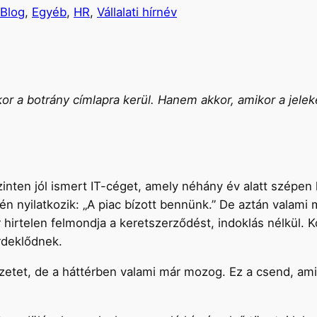
Blog
, 
Egyéb
, 
HR
, 
Vállalati hírnév
or a botrány címlapra kerül. Hanem akkor, amikor a jele
zinten jól ismert IT-céget, amely néhány év alatt szépen 
n nyilatkozik: „A piac bízott bennünk.” De aztán valami
 hirtelen felmondja a keretszerződést, indoklás nélkül. 
érdeklődnek.
yzetet, de a háttérben valami már mozog. Ez a csend, am