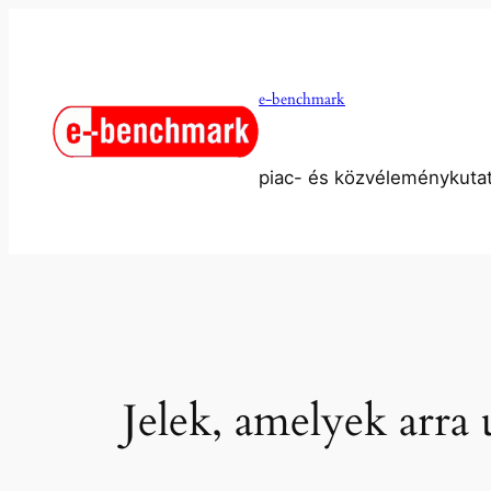
Ugrás
a
tartalomhoz
e-benchmark
piac- és közvéleménykuta
Jelek, amelyek arra