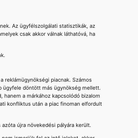
k. Az ügyfélszolgálati statisztikák, az
amelyek csak akkor válnak láthatóvá, ha
nk.
lt a reklámügynökségi piacnak. Számos
bb ügyfele döntött más ügynökség mellett.
gond, hanem a márkához kapcsolódó bizalom
 konfliktus után a piac finoman elfordult
azóta újra növekedési pályára került.